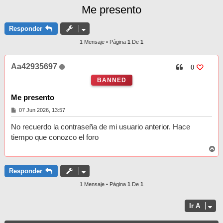
Me presento
Responder
1 Mensaje • Página
1
De
1
Aa42935697
0
BANNED
Me presento
M
07 Jun 2026, 13:57
e
n
No recuerdo la contraseña de mi usuario anterior. Hace
s
a
tiempo que conozco el foro
j
A
e
r
r
i
Responder
b
a
1 Mensaje • Página
1
De
1
Ir A