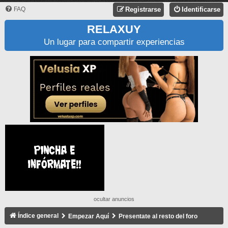
FAQ
Registrarse
Identificarse
RELAXUY
Un lugar para compartir experiencias
ocultar anuncios
Índice general
Empezar Aquí
Presentate al resto del foro